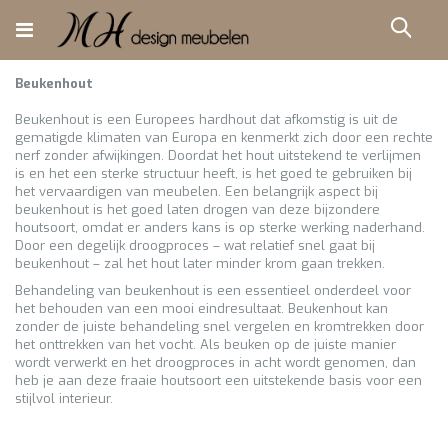
Ga
direct
Zoe
door
naar
de
Beukenhout
inhoud
Beukenhout is een Europees hardhout dat afkomstig is uit de
gematigde klimaten van Europa en kenmerkt zich door een rechte
nerf zonder afwijkingen. Doordat het hout uitstekend te verlijmen
is en het een sterke structuur heeft, is het goed te gebruiken bij
het vervaardigen van meubelen. Een belangrijk aspect bij
beukenhout is het goed laten drogen van deze bijzondere
houtsoort, omdat er anders kans is op sterke werking naderhand.
Door een degelijk droogproces – wat relatief snel gaat bij
beukenhout – zal het hout later minder krom gaan trekken.
Behandeling van beukenhout is een essentieel onderdeel voor
het behouden van een mooi eindresultaat. Beukenhout kan
zonder de juiste behandeling snel vergelen en kromtrekken door
het onttrekken van het vocht. Als beuken op de juiste manier
wordt verwerkt en het droogproces in acht wordt genomen, dan
heb je aan deze fraaie houtsoort een uitstekende basis voor een
stijlvol interieur.