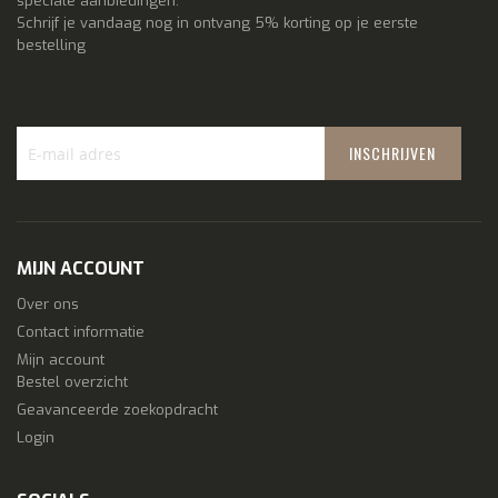
speciale aanbiedingen.
Schrijf je vandaag nog in ontvang 5% korting op je eerste
bestelling
INSCHRIJVEN
Schrijf
je
in
voor
MIJN ACCOUNT
onze
nieuwsbrief:
Over ons
Contact informatie
Mijn account
Bestel overzicht
Geavanceerde zoekopdracht
Login