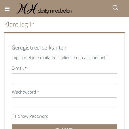
Ga
direct
Zoe
door
naar
de
Klant log-in
inhoud
Geregistreerde klanten
Log in met je e-mailadres indien je een account hebt.
E-mail
Wachtwoord
Show Password