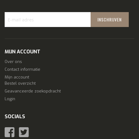
INSCHRIJVEN
Schrijf
je
in
voor
MIJN ACCOUNT
onze
nieuwsbrief:
Over ons
Contact informatie
Mijn account
Bestel overzicht
Geavanceerde zoekopdracht
Login
SOCIALS