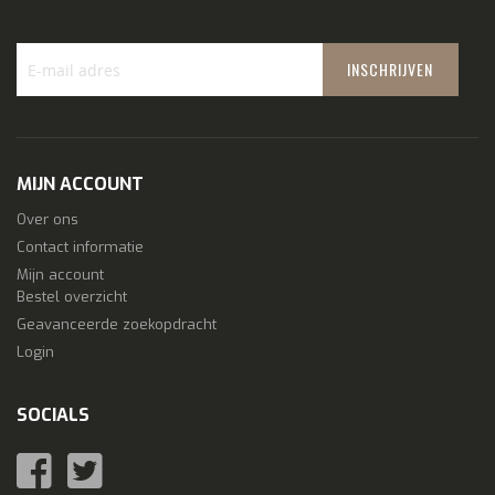
INSCHRIJVEN
Schrijf
je
in
voor
MIJN ACCOUNT
onze
nieuwsbrief:
Over ons
Contact informatie
Mijn account
Bestel overzicht
Geavanceerde zoekopdracht
Login
SOCIALS