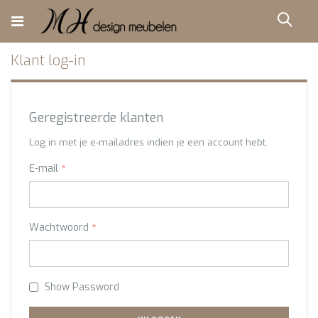
Ga
direct
Zoe
door
naar
de
Klant log-in
inhoud
Geregistreerde klanten
Log in met je e-mailadres indien je een account hebt.
E-mail
Wachtwoord
Show Password