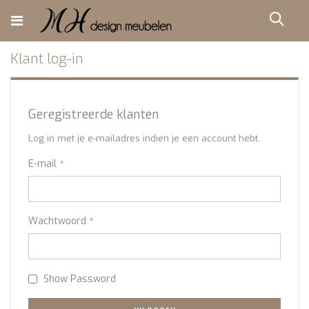
Ga
direct
Zoe
door
naar
de
Klant log-in
inhoud
Geregistreerde klanten
Log in met je e-mailadres indien je een account hebt.
E-mail
Wachtwoord
Show Password