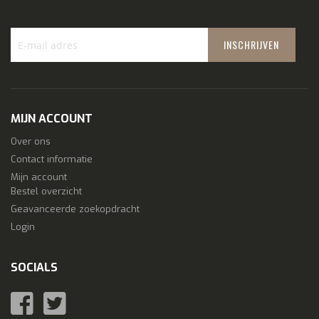
INSCHRIJVEN
Schrijf
je
in
voor
MIJN ACCOUNT
onze
nieuwsbrief:
Over ons
Contact informatie
Mijn account
Bestel overzicht
Geavanceerde zoekopdracht
Login
SOCIALS