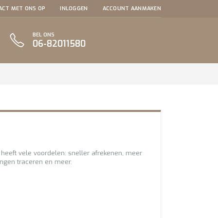
ACT MET ONS OP
INLOGGEN
ACCOUNT AANMAKEN
BEL ONS
06-82011580
eeft vele voordelen: sneller afrekenen, meer
ingen traceren en meer.