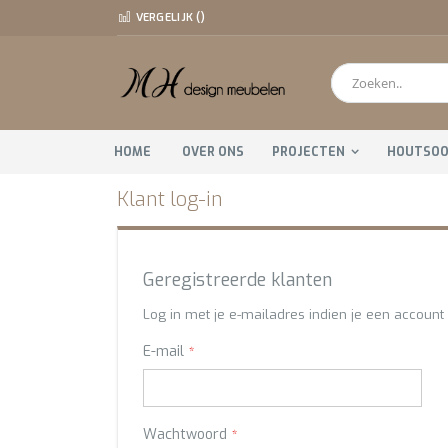
Ga
VERGELIJK (
)
direct
door
naar
de
Zoeken
inhoud
HOME
OVER ONS
PROJECTEN
HOUTSO
Klant log-in
Geregistreerde klanten
Log in met je e-mailadres indien je een account 
E-mail
Wachtwoord