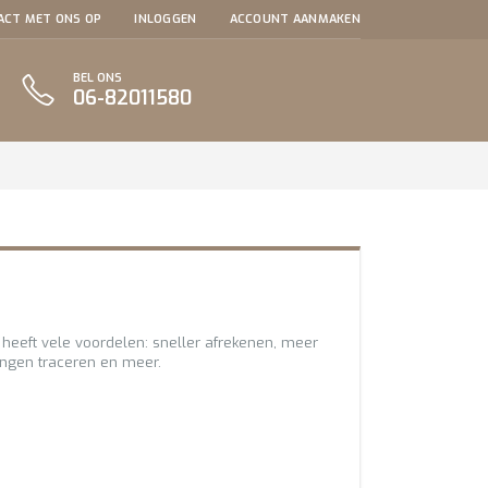
ACT MET ONS OP
INLOGGEN
ACCOUNT AANMAKEN
BEL ONS
06-82011580
eeft vele voordelen: sneller afrekenen, meer
ingen traceren en meer.