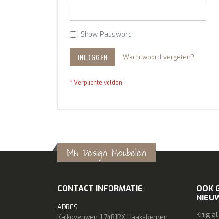
Show Password
INLOGGEN
Wachtwoord vergeten?
MH Design Meubelen
CONTACT INFORMATIE
OOK 
NIEU
ADRES
Krijg a
Kalkovenweg 1 7481RX Haaksbergen