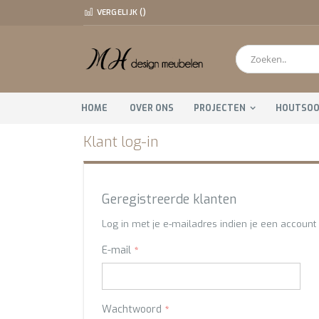
Ga
VERGELIJK (
)
direct
door
naar
de
Zoeken
inhoud
HOME
OVER ONS
PROJECTEN
HOUTSO
Klant log-in
Geregistreerde klanten
Log in met je e-mailadres indien je een account 
E-mail
Wachtwoord